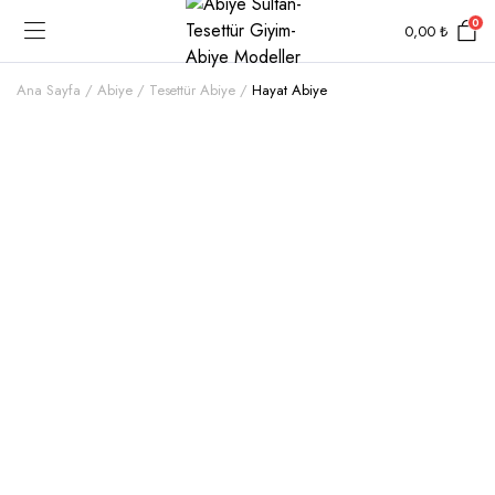
0
0,00
₺
Ana Sayfa
Abiye
Tesettür Abiye
Hayat Abiye