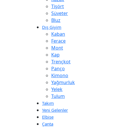
Tişört
Süveter
Bluz
Dış Giyim
Kaban
Ferace
Mont
Kap
Trençkot
Panço
Kimono
Yağmurluk
Yelek
Tulum
Takım
Yeni Gelenler
Elbise
Çanta