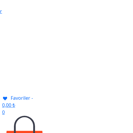
Favoriler -
0,00
₺
0