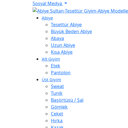
Sosyal Medya
Abiye
Tesettür Abiye
Büyük Beden Abiye
Abaya
Uzun Abiye
Kısa Abiye
Alt Giyim
Etek
Pantolon
Üst Giyim
Sweat
Tunik
Başörtüsü / Şal
Gömlek
Ceket
Hırka
Kazak