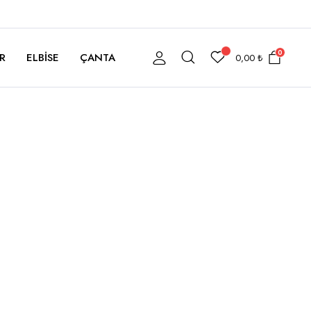
0
R
ELBISE
ÇANTA
0,00
₺
i
00 ₺.