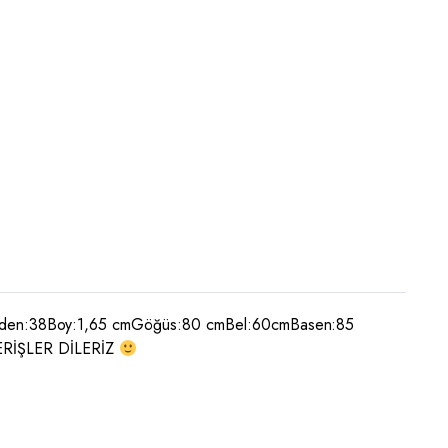
eden:38Boy:1,65 cmGöğüs:80 cmBel:60cmBasen:85
IŞVERİŞLER DİLERİZ