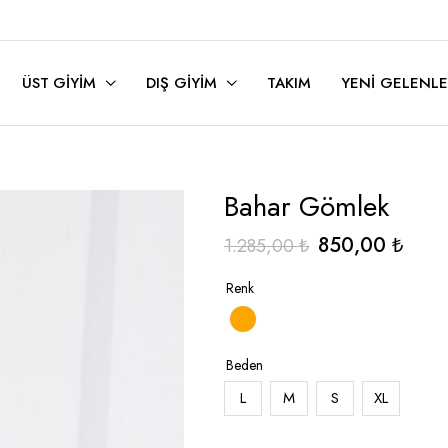
ÜST GIYIM
DIŞ GIYIM
TAKIM
YENI GELENLE
Bahar Gömlek
Orijinal
Şu
850,00
₺
1.285,00
₺
fiyat:
andak
Renk
1.285,00 ₺.
fiyat:
850,
Beden
L
M
S
XL