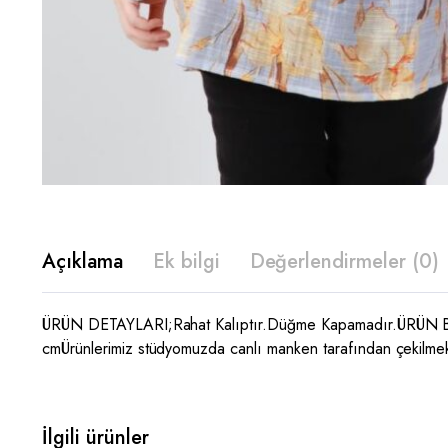
Açıklama
Ek bilgi
Değerlendirmeler (0)
ÜRÜN DETAYLARI;Rahat Kalıptır.Düğme Kapamadır.ÜRÜN 
cmÜrünlerimiz stüdyomuzda canlı manken tarafından çekilmekt
İlgili ürünler