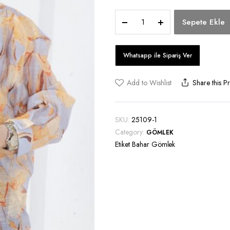
Bahar
Sepete Ekle
Gömlek
quantity
Add to Wishlist
Share this P
SKU:
25109-1
Category:
GÖMLEK
Etiket
Bahar Gömlek