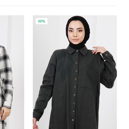
Bu
35%
ürünün
birden
fazla
varyasyonu
var.
Seçenekler
ürün
sayfasından
seçilebilir