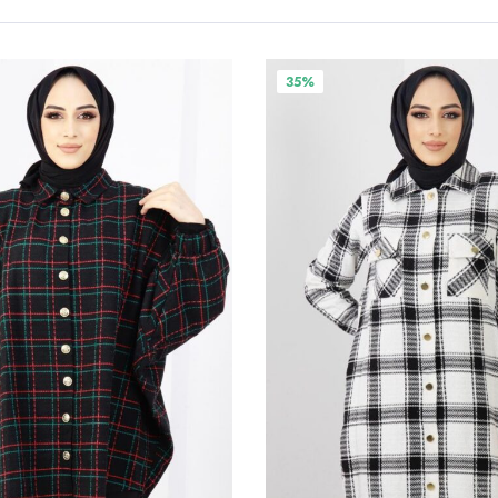
Bu
35%
ürünün
birden
fazla
varyasyonu
var.
Seçenekler
ürün
sayfasından
seçilebilir