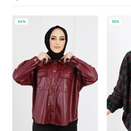
Bu
Bu
34%
35%
ürünün
ürünün
birden
birden
fazla
fazla
varyasyonu
varyasyonu
var.
var.
Seçenekler
Seçenekler
ürün
ürün
sayfasından
sayfasından
seçilebilir
seçilebilir