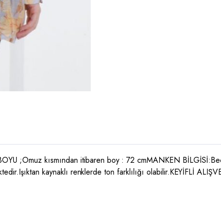
BOYU ;Omuz kısmından itibaren boy : 72 cmMANKEN BİLGİSİ:B
edir.Işıktan kaynaklı renklerde ton farklılığı olabilir.KEYİFLİ AL