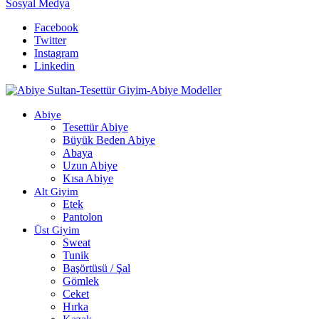
Sosyal Medya
Facebook
Twitter
Instagram
Linkedin
Abiye
Tesettür Abiye
Büyük Beden Abiye
Abaya
Uzun Abiye
Kısa Abiye
Alt Giyim
Etek
Pantolon
Üst Giyim
Sweat
Tunik
Başörtüsü / Şal
Gömlek
Ceket
Hırka