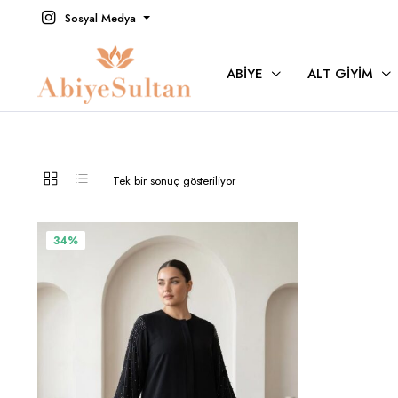
Sosyal Medya
ABIYE
ALT GIYIM
Tek bir sonuç gösteriliyor
Bu
34%
ürünün
birden
fazla
varyasyonu
var.
Seçenekler
ürün