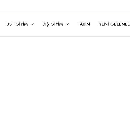
ÜST GIYIM
DIŞ GIYIM
TAKIM
YENI GELENLE