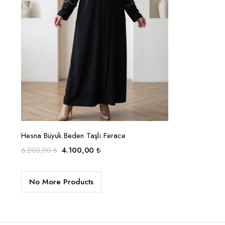
sayfasından
seçilebilir
SEÇENEKLER
Hesna Büyük Beden Taşlı Ferace
Orijinal
Şu
4.100,00
₺
6.200,00
₺
fiyat:
andaki
6.200,00 ₺.
fiyat:
No More Products
4.100,00 ₺.