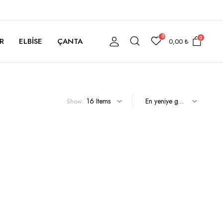
0
0
R
ELBISE
ÇANTA
0,00
₺
Show: