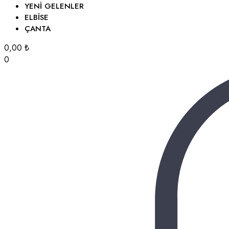
YENI GELENLER
ELBISE
ÇANTA
0,00
₺
0