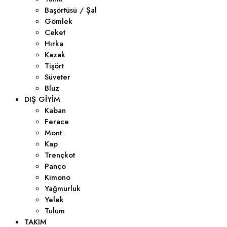
Başörtüsü / Şal
Gömlek
Ceket
Hırka
Kazak
Tişört
Süveter
Bluz
DIŞ GIYIM
Kaban
Ferace
Mont
Kap
Trençkot
Panço
Kimono
Yağmurluk
Yelek
Tulum
TAKIM