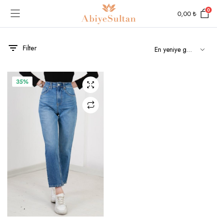
0
0,00
₺
Filter
Bu
35%
ürünün
birden
fazla
varyasyonu
var.
Seçenekler
ürün
sayfasından
seçilebilir