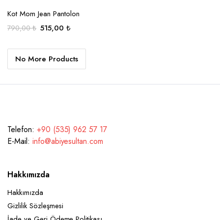
SEÇENEKLER
Kot Mom Jean Pantolon
Orijinal
Şu
515,00
₺
790,00
₺
fiyat:
andaki
790,00 ₺.
fiyat:
No More Products
515,00 ₺.
Telefon:
+90 (535) 962 57 17
E-Mail:
info@abiyesultan.com
Hakkımızda
Hakkımızda
Gizlilik Sözleşmesi
İade ve Geri Ödeme Politikası