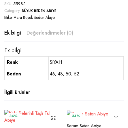
SKU:
5598-1
Category:
BÜYÜK BEDEN ABIYE
Etiket
Azra Büyük Beden Abiye
Ek bilgi
Değerlendirmeler (0)
Ek bilgi
Renk
SİYAH
Beden
46, 48, 50, 52
İlgili ürünler
Bu
Bu
34%
34%
ürünün
ürünün
SEÇENEKLER
Seram Saten Abiye
birden
birden