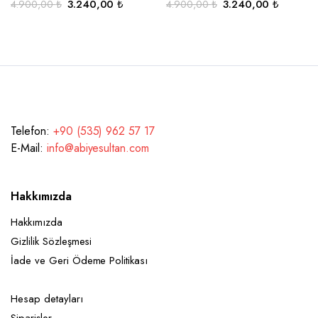
Orijinal
Şu
Orijinal
Şu
3.240,00
₺
3.240,00
₺
4.900,00
₺
4.900,00
₺
fiyat:
andaki
fiyat:
andaki
4.900,00 ₺.
fiyat:
4.900,00 ₺.
fiyat:
3.240,00 ₺.
3.240,0
Telefon:
+90 (535) 962 57 17
E-Mail:
info@abiyesultan.com
Hakkımızda
Hakkımızda
Gizlilik Sözleşmesi
İade ve Geri Ödeme Politikası
Hesap detayları
Siparişler