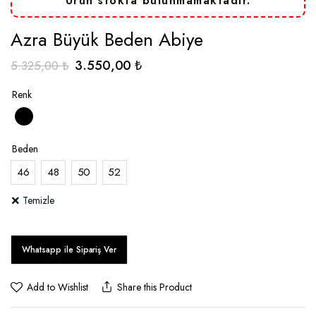
Ürün stokta bulunmamaktadır.
Azra Büyük Beden Abiye
Orijinal
Şu
3.550,00
₺
5.325,00
₺
fiyat:
andaki
Renk
5.325,00 ₺.
fiyat:
3.550,00 ₺.
Beden
46
48
50
52
Temizle
Add to Wishlist
Share this Product