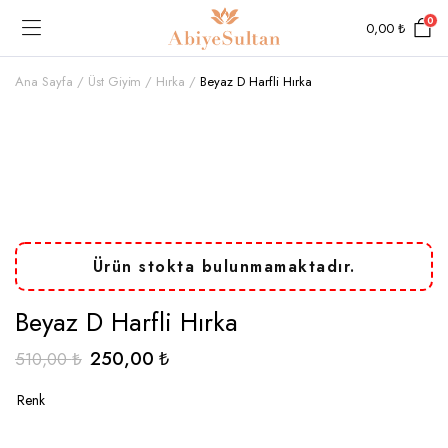
0
0,00
₺
Ana Sayfa
Üst Giyim
Hırka
Beyaz D Harfli Hırka
Ürün stokta bulunmamaktadır.
Beyaz D Harfli Hırka
Orijinal
Şu
250,00
₺
510,00
₺
fiyat:
andaki
Renk
510,00 ₺.
fiyat:
250,00 ₺.