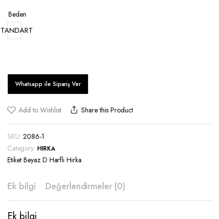
Beden
STANDART
Add to Wishlist
Share this Product
SKU:
2086-1
Category:
HIRKA
Etiket
Beyaz D Harfli Hırka
Ek bilgi
Değerlendirmeler (0)
Ek bilgi