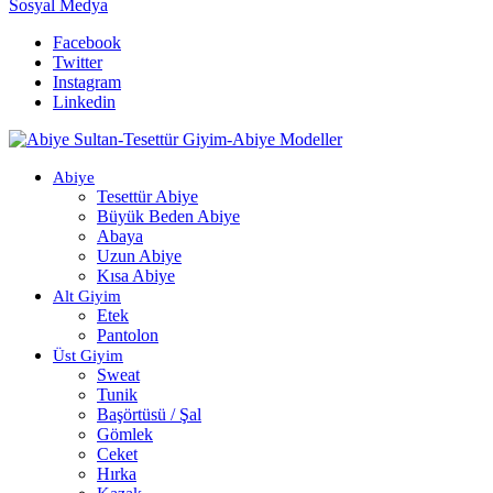
Sosyal Medya
Facebook
Twitter
Instagram
Linkedin
Abiye
Tesettür Abiye
Büyük Beden Abiye
Abaya
Uzun Abiye
Kısa Abiye
Alt Giyim
Etek
Pantolon
Üst Giyim
Sweat
Tunik
Başörtüsü / Şal
Gömlek
Ceket
Hırka