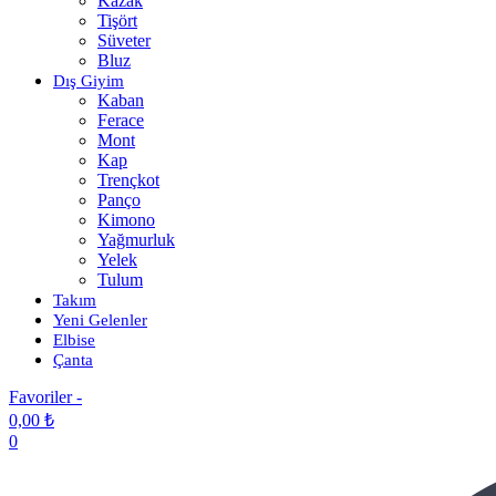
Kazak
Tişört
Süveter
Bluz
Dış Giyim
Kaban
Ferace
Mont
Kap
Trençkot
Panço
Kimono
Yağmurluk
Yelek
Tulum
Takım
Yeni Gelenler
Elbise
Çanta
Favoriler -
0,00
₺
0