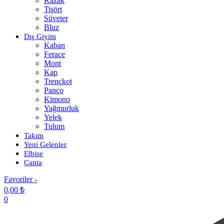
Kazak
Tişört
Süveter
Bluz
Dış Giyim
Kaban
Ferace
Mont
Kap
Trençkot
Panço
Kimono
Yağmurluk
Yelek
Tulum
Takım
Yeni Gelenler
Elbise
Çanta
Favoriler -
0,00
₺
0