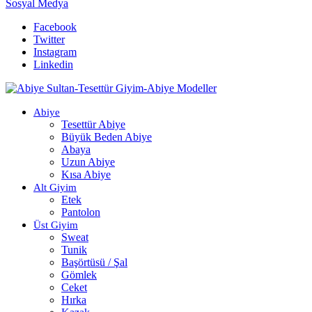
Sosyal Medya
Facebook
Twitter
Instagram
Linkedin
Abiye
Tesettür Abiye
Büyük Beden Abiye
Abaya
Uzun Abiye
Kısa Abiye
Alt Giyim
Etek
Pantolon
Üst Giyim
Sweat
Tunik
Başörtüsü / Şal
Gömlek
Ceket
Hırka