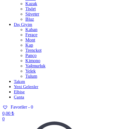
Kazak
Tişört
Süveter
Bluz
Dış Giyim
Kaban
Ferace
Mont
Kap
Trençkot
Panço
Kimono
Yağmurluk
Yelek
Tulum
Takım
Yeni Gelenler
Elbise
Çanta
Favoriler -
0
0,00
₺
0