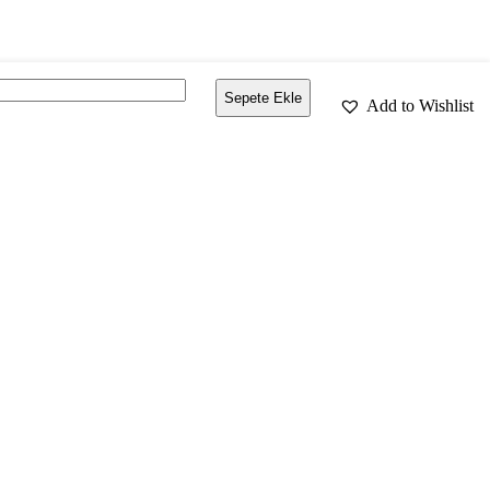
ndi
Sepete Ekle
Add to Wishlist
l
antity