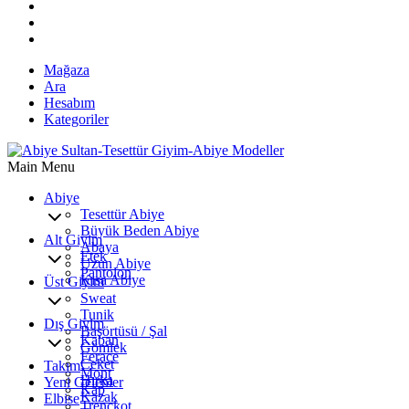
Mağaza
Ara
Hesabım
Kategoriler
Main Menu
Abiye
Tesettür Abiye
Büyük Beden Abiye
Alt Giyim
Abaya
Etek
Uzun Abiye
Pantolon
Kısa Abiye
Üst Giyim
Sweat
Tunik
Dış Giyim
Başörtüsü / Şal
Kaban
Gömlek
Ferace
Ceket
Takım
Mont
Hırka
Yeni Gelenler
Kap
Kazak
Elbise
Trençkot