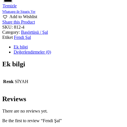
Temizle
Add to Wishlist
Share this Product
SKU:
812-4
Category:
Başörtüsü / Şal
Etiket
Fendi Şal
Ek bilgi
Değerlendirmeler (0)
Ek bilgi
Renk
SİYAH
Reviews
There are no reviews yet.
Be the first to review “Fendi Şal”