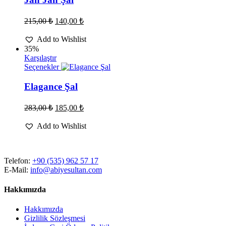
fazla
varyasyonu
Orijinal
Şu
215,00
₺
140,00
₺
var.
fiyat:
andaki
Seçenekler
fiyat:
215,00 ₺.
Add to Wishlist
ürün
140,00 ₺.
35%
sayfasından
Karşılaştır
seçilebilir
Bu
Seçenekler
ürünün
birden
Elagance Şal
fazla
varyasyonu
Orijinal
Şu
283,00
₺
185,00
₺
var.
fiyat:
andaki
Seçenekler
fiyat:
283,00 ₺.
Add to Wishlist
ürün
185,00 ₺.
sayfasından
seçilebilir
Telefon:
+90 (535) 962 57 17
E-Mail:
info@abiyesultan.com
Hakkımızda
Hakkımızda
Gizlilik Sözleşmesi