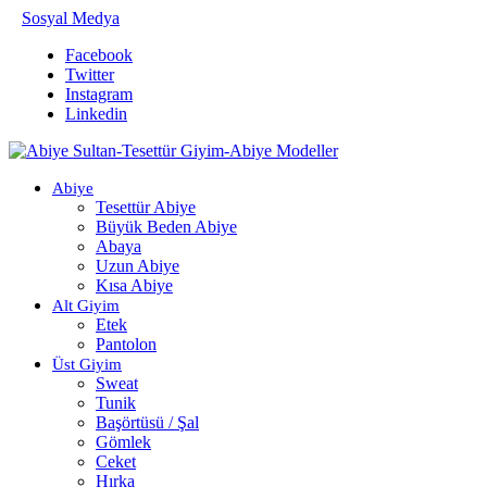
Sosyal Medya
Facebook
Twitter
Instagram
Linkedin
Abiye
Tesettür Abiye
Büyük Beden Abiye
Abaya
Uzun Abiye
Kısa Abiye
Alt Giyim
Etek
Pantolon
Üst Giyim
Sweat
Tunik
Başörtüsü / Şal
Gömlek
Ceket
Hırka