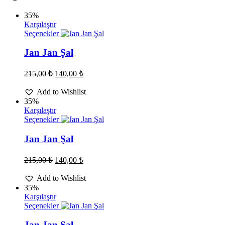
35%
Karşılaştır
Bu
Seçenekler
ürünün
birden
Jan Jan Şal
fazla
varyasyonu
Orijinal
Şu
215,00
₺
140,00
₺
var.
fiyat:
andaki
Seçenekler
fiyat:
215,00 ₺.
Add to Wishlist
ürün
140,00 ₺.
35%
sayfasından
Karşılaştır
seçilebilir
Bu
Seçenekler
ürünün
birden
Jan Jan Şal
fazla
varyasyonu
Orijinal
Şu
215,00
₺
140,00
₺
var.
fiyat:
andaki
Seçenekler
fiyat:
215,00 ₺.
Add to Wishlist
ürün
140,00 ₺.
35%
sayfasından
Karşılaştır
seçilebilir
Bu
Seçenekler
ürünün
birden
Jan Jan Şal