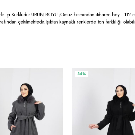
lidir.İçi Kürklüdür.ÜRÜN BOYU ;Omuz kısmından itibaren boy :
dan çekilmektedir.Işıktan kaynaklı renklerde ton farklılığı olabili
Bu
34%
ürünün
birden
fazla
varyasyonu
var.
Seçenekler
ürün
sayfasından