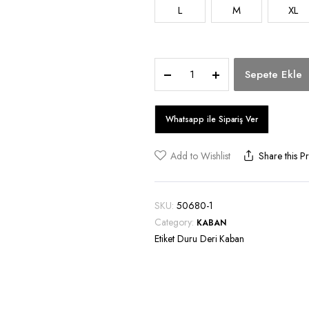
L
M
XL
Duru
Sepete Ekle
Deri
Kaban
quantity
Add to Wishlist
Share this P
SKU:
50680-1
Category:
KABAN
Etiket
Duru Deri Kaban