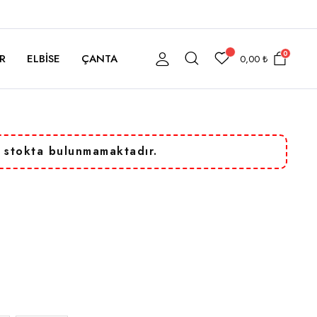
0
R
ELBISE
ÇANTA
0,00
₺
 stokta bulunmamaktadır.
aki
t:
90,00 ₺.