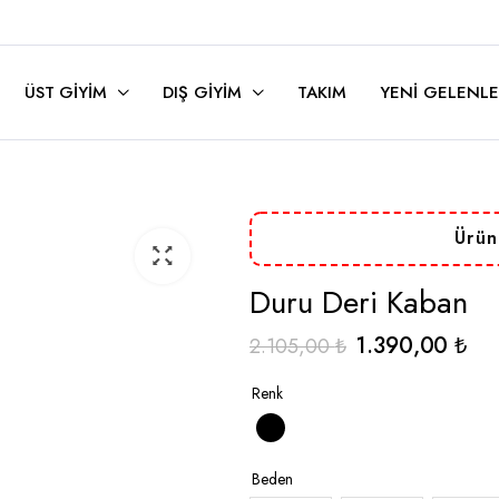
ÜST GIYIM
DIŞ GIYIM
TAKIM
YENI GELENLE
Ürün
Duru Deri Kaban
Orijinal
Şu
1.390,00
₺
2.105,00
₺
fiyat:
and
Renk
2.105,00 ₺.
fiya
1.3
Beden