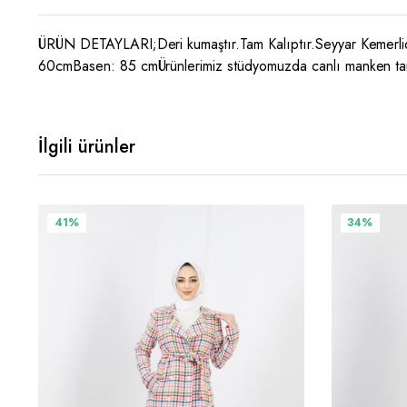
ÜRÜN DETAYLARI;Deri kumaştır.Tam Kalıptır.Seyyar Kemer
60cmBasen: 85 cmÜrünlerimiz stüdyomuzda canlı manken tarafın
İlgili ürünler
Bu
Bu
41%
34%
ürünün
ürünün
birden
birden
fazla
fazla
varyasyonu
varyasyonu
var.
var.
Seçenekler
Seçenekler
ürün
ürün
sayfasından
sayfasından