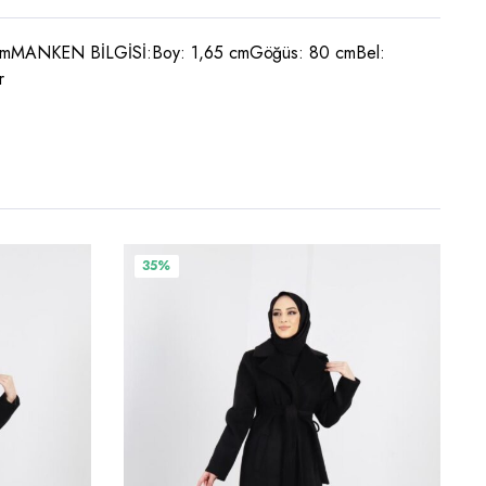
 112 cmMANKEN BİLGİSİ:Boy: 1,65 cmGöğüs: 80 cmBel:
r
Bu
35%
ürünün
birden
fazla
varyasyonu
var.
Seçenekler
ürün
sayfasından