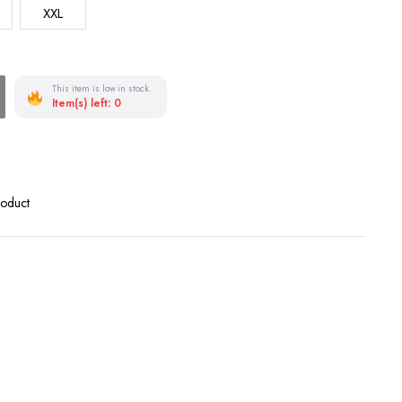
XXL
This item is low in stock.
Item(s) left: 0
roduct