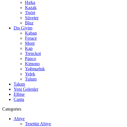
Hırka
Kazak
Tişört
Süveter
Bluz
Dış Giyim
Kaban
Ferace
Mont
Kap
Trençkot
Panço
Kimono
Yağmurluk
Yelek
Tulum
Takım
Yeni Gelenler
Elbise
Çanta
Categories
Abiye
Tesettür Abiye