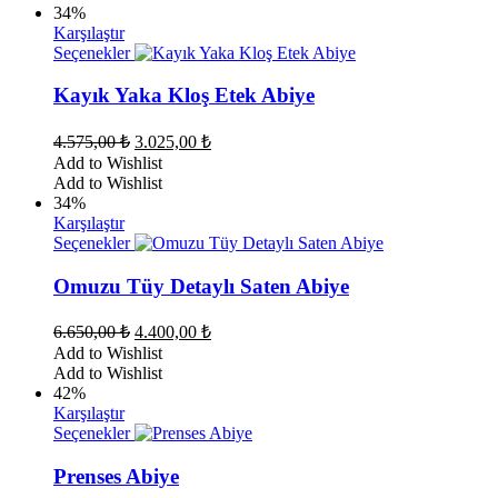
34%
Karşılaştır
Bu
Seçenekler
ürünün
birden
Kayık Yaka Kloş Etek Abiye
fazla
varyasyonu
Orijinal
Şu
4.575,00
₺
3.025,00
₺
var.
fiyat:
andaki
Add to Wishlist
Seçenekler
fiyat:
4.575,00 ₺.
Add to Wishlist
ürün
3.025,00 ₺.
34%
sayfasından
Karşılaştır
seçilebilir
Bu
Seçenekler
ürünün
birden
Omuzu Tüy Detaylı Saten Abiye
fazla
varyasyonu
Orijinal
Şu
6.650,00
₺
4.400,00
₺
var.
fiyat:
andaki
Add to Wishlist
Seçenekler
fiyat:
6.650,00 ₺.
Add to Wishlist
ürün
4.400,00 ₺.
42%
sayfasından
Karşılaştır
seçilebilir
Bu
Seçenekler
ürünün
birden
Prenses Abiye
fazla