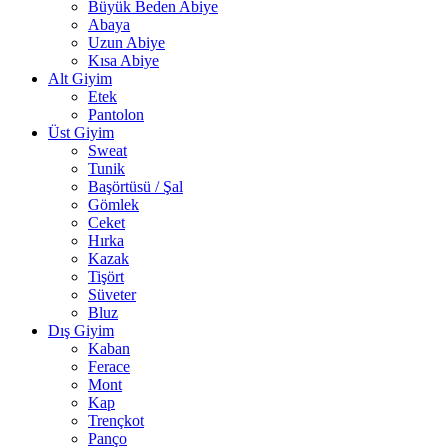
Büyük Beden Abiye
Abaya
Uzun Abiye
Kısa Abiye
Alt Giyim
Etek
Pantolon
Üst Giyim
Sweat
Tunik
Başörtüsü / Şal
Gömlek
Ceket
Hırka
Kazak
Tişört
Süveter
Bluz
Dış Giyim
Kaban
Ferace
Mont
Kap
Trençkot
Panço