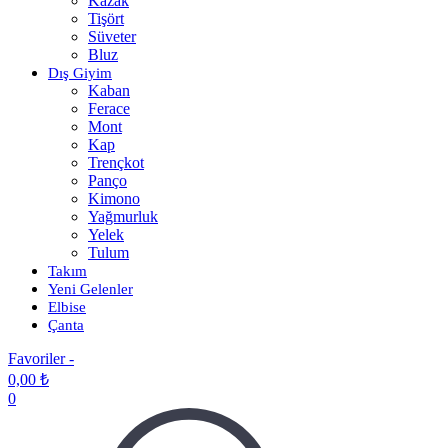
Kazak
Tişört
Süveter
Bluz
Dış Giyim
Kaban
Ferace
Mont
Kap
Trençkot
Panço
Kimono
Yağmurluk
Yelek
Tulum
Takım
Yeni Gelenler
Elbise
Çanta
Favoriler -
0,00
₺
0