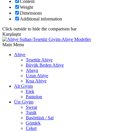
Content
Weight
Dimensions
Additional information
Click outside to hide the comparison bar
Karşılaştır
Main Menu
Abiye
Tesettür Abiye
Büyük Beden Abiye
Abaya
Uzun Abiye
Kısa Abiye
Alt Giyim
Etek
Pantolon
Üst Giyim
Sweat
Tunik
Başörtüsü / Şal
Gömlek
Ceket