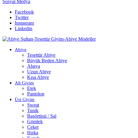
Sosyal Medya
Facebook
Twitter
Instagram
Linkedin
Abiye
Tesettür Abiye
Büyük Beden Abiye
Abaya
Uzun Abiye
Kısa Abiye
Alt Giyim
Etek
Pantolon
Üst Giyim
Sweat
Tunik
Başörtüsü / Şal
Gömlek
Ceket
Hırka