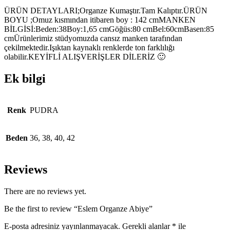
ÜRÜN DETAYLARI;Organze Kumaştır.Tam Kalıptır.ÜRÜN
BOYU ;Omuz kısmından itibaren boy : 142 cmMANKEN
BİLGİSİ:Beden:38Boy:1,65 cmGöğüs:80 cmBel:60cmBasen:85
cmÜrünlerimiz stüdyomuzda cansız manken tarafından
çekilmektedir.Işıktan kaynaklı renklerde ton farklılığı
olabilir.KEYİFLİ ALIŞVERİŞLER DİLERİZ 🙂
Ek bilgi
Renk
PUDRA
Beden
36, 38, 40, 42
Reviews
There are no reviews yet.
Be the first to review “Eslem Organze Abiye”
E-posta adresiniz yayınlanmayacak.
Gerekli alanlar
*
ile