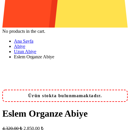
No products in the cart.
Ana Sayfa
Abiye
Uzun Abiye
Eslem Organze Abiye
Ürün stokta bulunmamaktadır.
Eslem Organze Abiye
Orijinal
Şu
4.320,00
₺
2.850,00
₺