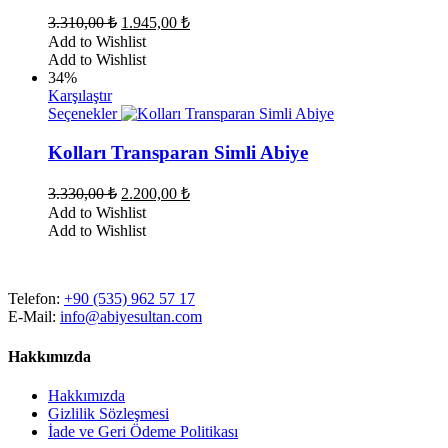
varyasyonu
Orijinal
Şu
3.310,00
₺
1.945,00
₺
var.
fiyat:
andaki
Add to Wishlist
Seçenekler
fiyat:
3.310,00 ₺.
Add to Wishlist
ürün
1.945,00 ₺.
34%
sayfasından
Karşılaştır
seçilebilir
Bu
Seçenekler
ürünün
birden
Kolları Transparan Simli Abiye
fazla
varyasyonu
Orijinal
Şu
3.330,00
₺
2.200,00
₺
var.
fiyat:
andaki
Add to Wishlist
Seçenekler
fiyat:
3.330,00 ₺.
Add to Wishlist
ürün
2.200,00 ₺.
sayfasından
seçilebilir
Telefon:
+90 (535) 962 57 17
E-Mail:
info@abiyesultan.com
Hakkımızda
Hakkımızda
Gizlilik Sözleşmesi
İade ve Geri Ödeme Politikası