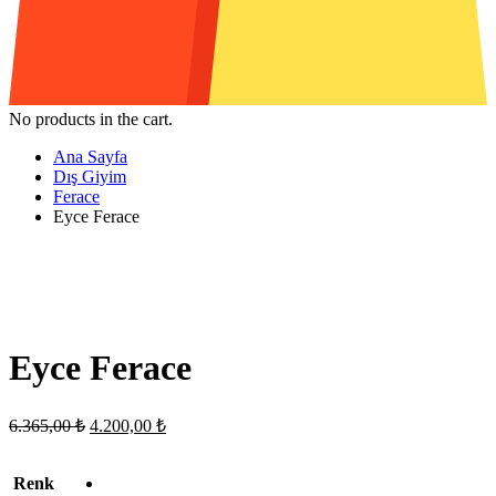
No products in the cart.
Ana Sayfa
Dış Giyim
Ferace
Eyce Ferace
Eyce Ferace
Orijinal
Şu
6.365,00
₺
4.200,00
₺
fiyat:
andaki
fiyat:
6.365,00 ₺.
Renk
4.200,00 ₺.