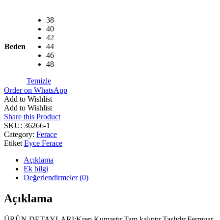
38
40
42
Beden
44
46
48
Temizle
Order on WhatsApp
Add to Wishlist
Add to Wishlist
Share this Product
SKU:
36266-1
Category:
Ferace
Etiket
Eyce Ferace
Açıklama
Ek bilgi
Değerlendirmeler (0)
Açıklama
ÜRÜN DETAYLARI;Krep Kumaştır.Tam kalıptır.Taşlıdır.Fermuar