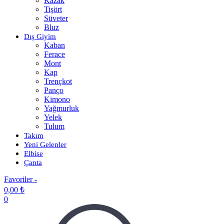
Kazak
Tişört
Süveter
Bluz
Dış Giyim
Kaban
Ferace
Mont
Kap
Trençkot
Panço
Kimono
Yağmurluk
Yelek
Tulum
Takım
Yeni Gelenler
Elbise
Çanta
Favoriler -
0,00
₺
0