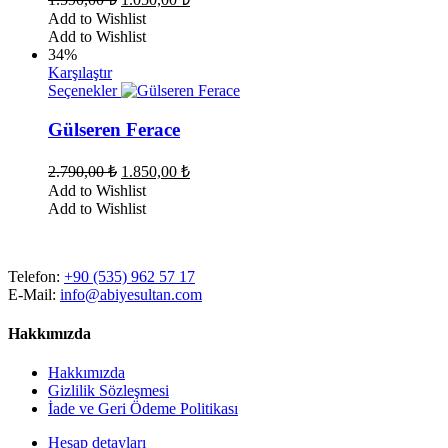
var.
fiyat:
andaki
Add to Wishlist
Seçenekler
fiyat:
1.590,00 ₺.
Add to Wishlist
ürün
1.050,00 ₺.
34%
sayfasından
Karşılaştır
seçilebilir
Bu
Seçenekler
ürünün
birden
Gülseren Ferace
fazla
varyasyonu
Orijinal
Şu
2.790,00
₺
1.850,00
₺
var.
fiyat:
andaki
Add to Wishlist
Seçenekler
fiyat:
2.790,00 ₺.
Add to Wishlist
ürün
1.850,00 ₺.
sayfasından
seçilebilir
Telefon:
+90 (535) 962 57 17
E-Mail:
info@abiyesultan.com
Hakkımızda
Hakkımızda
Gizlilik Sözleşmesi
İade ve Geri Ödeme Politikası
Hesap detayları