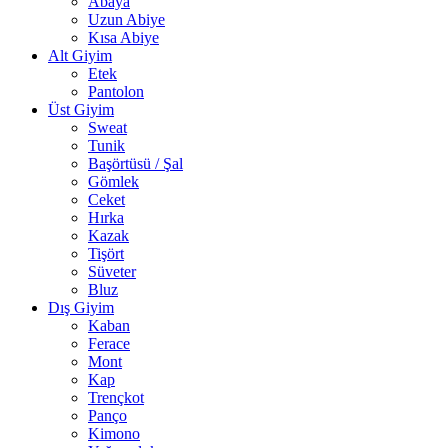
Abaya
Uzun Abiye
Kısa Abiye
Alt Giyim
Etek
Pantolon
Üst Giyim
Sweat
Tunik
Başörtüsü / Şal
Gömlek
Ceket
Hırka
Kazak
Tişört
Süveter
Bluz
Dış Giyim
Kaban
Ferace
Mont
Kap
Trençkot
Panço
Kimono