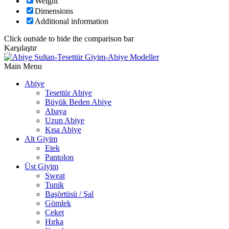
Weight
Dimensions
Additional information
Click outside to hide the comparison bar
Karşılaştır
Main Menu
Abiye
Tesettür Abiye
Büyük Beden Abiye
Abaya
Uzun Abiye
Kısa Abiye
Alt Giyim
Etek
Pantolon
Üst Giyim
Sweat
Tunik
Başörtüsü / Şal
Gömlek
Ceket
Hırka