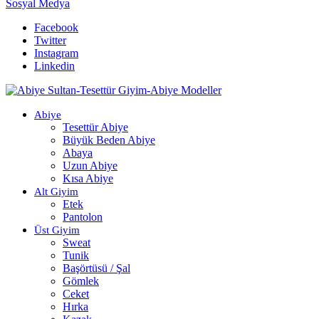
Sosyal Medya
Facebook
Twitter
Instagram
Linkedin
Abiye
Tesettür Abiye
Büyük Beden Abiye
Abaya
Uzun Abiye
Kısa Abiye
Alt Giyim
Etek
Pantolon
Üst Giyim
Sweat
Tunik
Başörtüsü / Şal
Gömlek
Ceket
Hırka