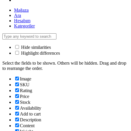
Mağaza
Ara
Hesabım
Kategoriler
Hide similarities
Highlight differences
Select the fields to be shown. Others will be hidden. Drag and drop
to rearrange the order.
Image
SKU
Rating
Price
Stock
Availability
Add to cart
Description
Content