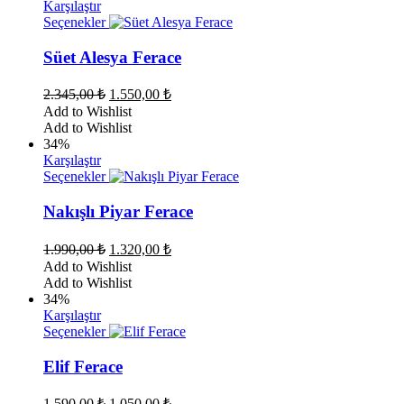
Karşılaştır
Bu
Seçenekler
ürünün
birden
Süet Alesya Ferace
fazla
varyasyonu
Orijinal
Şu
2.345,00
₺
1.550,00
₺
var.
fiyat:
andaki
Add to Wishlist
Seçenekler
fiyat:
2.345,00 ₺.
Add to Wishlist
ürün
1.550,00 ₺.
34%
sayfasından
Karşılaştır
seçilebilir
Bu
Seçenekler
ürünün
birden
Nakışlı Piyar Ferace
fazla
varyasyonu
Orijinal
Şu
1.990,00
₺
1.320,00
₺
var.
fiyat:
andaki
Add to Wishlist
Seçenekler
fiyat:
1.990,00 ₺.
Add to Wishlist
ürün
1.320,00 ₺.
34%
sayfasından
Karşılaştır
seçilebilir
Bu
Seçenekler
ürünün
birden
Elif Ferace
fazla
varyasyonu
Orijinal
Şu
1.590,00
₺
1.050,00
₺