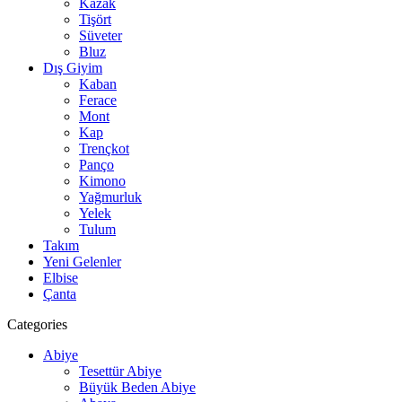
Kazak
Tişört
Süveter
Bluz
Dış Giyim
Kaban
Ferace
Mont
Kap
Trençkot
Panço
Kimono
Yağmurluk
Yelek
Tulum
Takım
Yeni Gelenler
Elbise
Çanta
Categories
Abiye
Tesettür Abiye
Büyük Beden Abiye