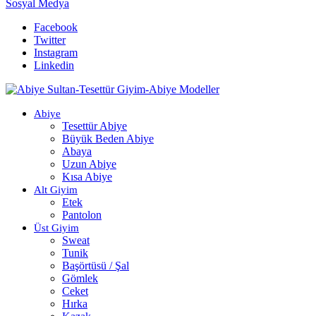
Sosyal Medya
Facebook
Twitter
Instagram
Linkedin
Abiye
Tesettür Abiye
Büyük Beden Abiye
Abaya
Uzun Abiye
Kısa Abiye
Alt Giyim
Etek
Pantolon
Üst Giyim
Sweat
Tunik
Başörtüsü / Şal
Gömlek
Ceket
Hırka