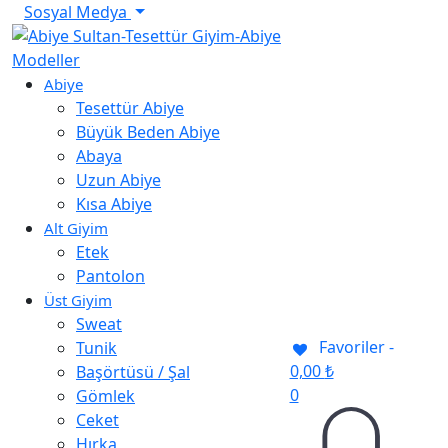
Sosyal Medya
Abiye
Tesettür Abiye
Büyük Beden Abiye
Abaya
Uzun Abiye
Kısa Abiye
Alt Giyim
Etek
Pantolon
Üst Giyim
Sweat
Favoriler -
Tunik
0,00
₺
Başörtüsü / Şal
0
Gömlek
Ceket
Hırka