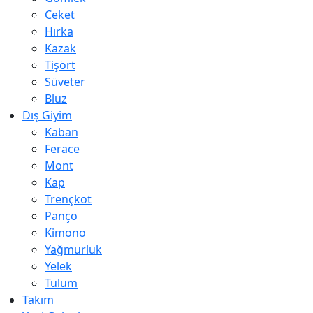
Ceket
Hırka
Kazak
Tişört
Süveter
Bluz
Dış Giyim
Kaban
Ferace
Mont
Kap
Trençkot
Panço
Kimono
Yağmurluk
Yelek
Tulum
Takım