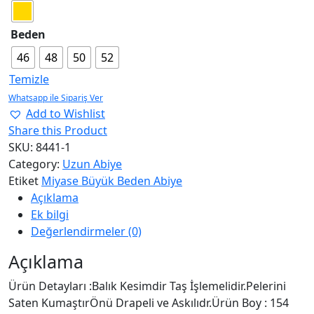
Beden
46
48
50
52
Temizle
Add to Wishlist
Share this Product
SKU:
8441-1
Category:
Uzun Abiye
Etiket
Miyase Büyük Beden Abiye
Açıklama
Ek bilgi
Değerlendirmeler (0)
Açıklama
Ürün Detayları :Balık Kesimdir Taş İşlemelidir.Pelerini
Saten KumaştırÖnü Drapeli ve Askılıdr.Ürün Boy : 154