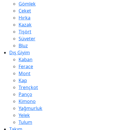
Gömlek
Ceket
Hırka
Kazak
Tişört
Süveter
Bluz
Dış Giyim
Kaban
Ferace
Mont
Kap
Trençkot
Panço
Kimono
Yağmurluk
Yelek
Tulum
Takım