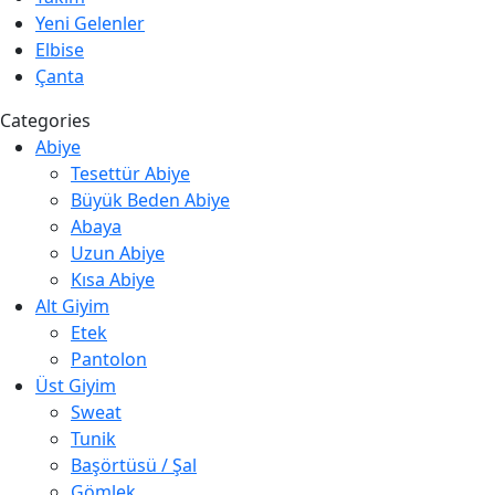
Yeni Gelenler
Elbise
Çanta
Categories
Abiye
Tesettür Abiye
Büyük Beden Abiye
Abaya
Uzun Abiye
Kısa Abiye
Alt Giyim
Etek
Pantolon
Üst Giyim
Sweat
Tunik
Başörtüsü / Şal
Gömlek