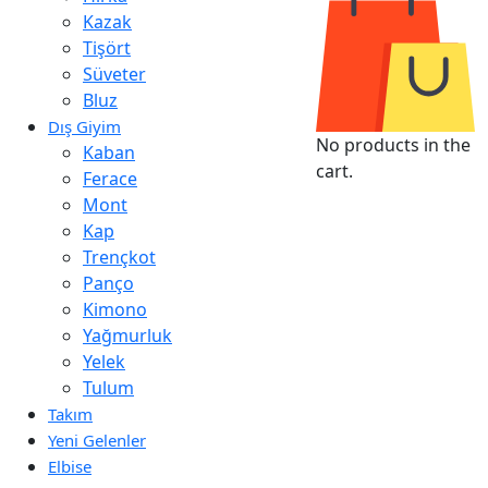
Kazak
Tişört
Süveter
Bluz
Dış Giyim
No products in the
Kaban
cart.
Ferace
Mont
Kap
Trençkot
Panço
Kimono
Yağmurluk
Yelek
Tulum
Takım
Yeni Gelenler
Elbise