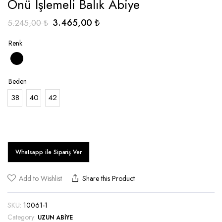
Önü İşlemeli Balık Abiye
Orijinal
Şu
3.465,00
₺
5.245,00
₺
fiyat:
andaki
Renk
5.245,00 ₺.
fiyat:
3.465,00 ₺.
Beden
38
40
42
Add to Wishlist
Share this Product
SKU:
10061-1
Category:
UZUN ABIYE