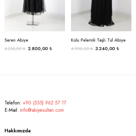
sayfasından
sayfasından
seçilebilir
seçilebilir
SEÇENEKLER
SEÇENEKLER
Seren Abiye
Kolu Pelerinli Taşlı Tül Abiye
Orijinal
Şu
Orijinal
Şu
2.800,00
₺
3.240,00
₺
4.235,00
₺
4.900,00
₺
fiyat:
andaki
fiyat:
andaki
4.235,00 ₺.
fiyat:
4.900,00 ₺.
fiyat:
2.800,00 ₺.
3.240,0
Telefon:
+90 (535) 962 57 17
E-Mail:
info@abiyesultan.com
Hakkımızda