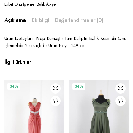
Etiket
Önü İşlemeli Balık Abiye
Açıklama
Ek bilgi
Değerlendirmeler (0)
Ürün Detayları :Krep Kumaştır.Tam Kalıptır.Balık Kesimdir.Önü
İşlemelidir.Yırtmaçlıdır.Ürün Boy : 149 cm
İlgili ürünler
Bu
Bu
34%
34%
ürünün
ürünün
birden
birden
fazla
fazla
varyasyonu
varyasyonu
var.
var.
Seçenekler
Seçenekler