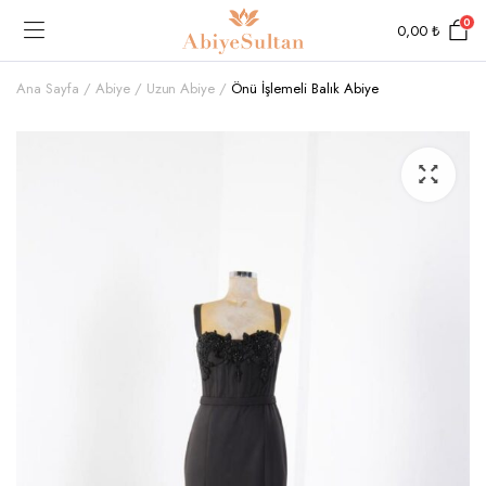
0
0,00
₺
Ana Sayfa
Abiye
Uzun Abiye
Önü İşlemeli Balık Abiye