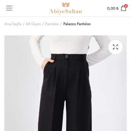
0
0,00
₺
Ana Sayfa
Alt Giyim
Pantolon
Palazzo Pantolon