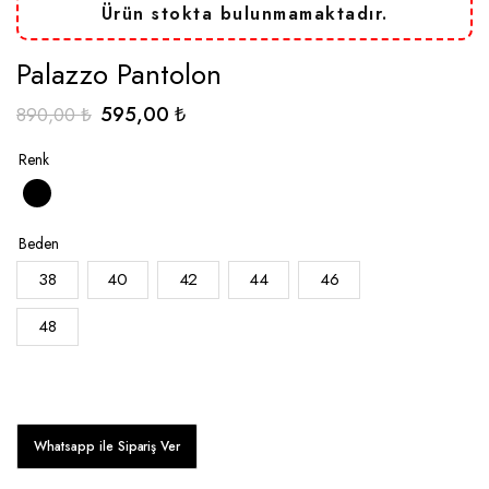
Ürün stokta bulunmamaktadır.
Palazzo Pantolon
Orijinal
Şu
595,00
₺
890,00
₺
fiyat:
andaki
Renk
890,00 ₺.
fiyat:
595,00 ₺.
Beden
38
40
42
44
46
48