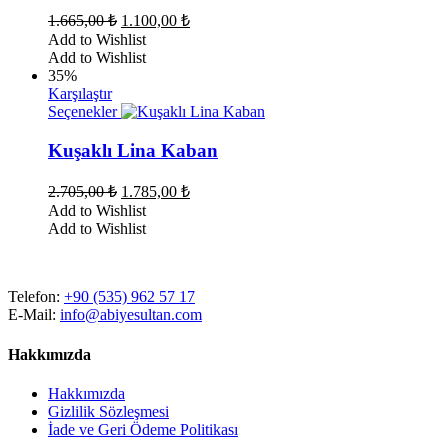
varyasyonu
Orijinal
Şu
1.665,00
₺
1.100,00
₺
var.
fiyat:
andaki
Add to Wishlist
Seçenekler
fiyat:
1.665,00 ₺.
Add to Wishlist
ürün
1.100,00 ₺.
35%
sayfasından
Karşılaştır
seçilebilir
Bu
Seçenekler
ürünün
birden
Kuşaklı Lina Kaban
fazla
varyasyonu
Orijinal
Şu
2.705,00
₺
1.785,00
₺
var.
fiyat:
andaki
Add to Wishlist
Seçenekler
fiyat:
2.705,00 ₺.
Add to Wishlist
ürün
1.785,00 ₺.
sayfasından
seçilebilir
Telefon:
+90 (535) 962 57 17
E-Mail:
info@abiyesultan.com
Hakkımızda
Hakkımızda
Gizlilik Sözleşmesi
İade ve Geri Ödeme Politikası