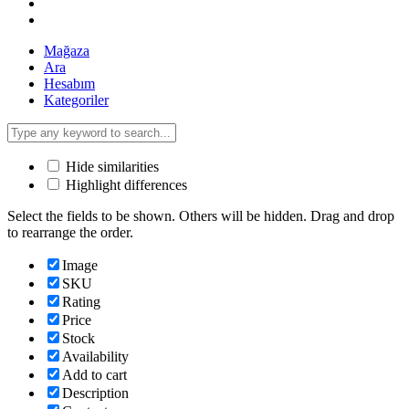
Mağaza
Ara
Hesabım
Kategoriler
Hide similarities
Highlight differences
Select the fields to be shown. Others will be hidden. Drag and drop
to rearrange the order.
Image
SKU
Rating
Price
Stock
Availability
Add to cart
Description