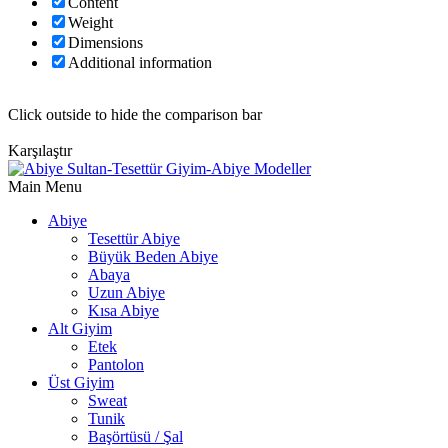
Content
Weight
Dimensions
Additional information
Click outside to hide the comparison bar
Karşılaştır
Main Menu
Abiye
Tesettür Abiye
Büyük Beden Abiye
Abaya
Uzun Abiye
Kısa Abiye
Alt Giyim
Etek
Pantolon
Üst Giyim
Sweat
Tunik
Başörtüsü / Şal