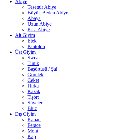
Abiye
Tesettür Abiye
Büyük Beden Abiye
Abaya
Uzun Abiye
Kısa Abiye
Alt Giyim
Etek
Pantolon
Üst Giyim
Sweat
Tunik
Başörtüsü / Şal
Gömlek
Ceket
Hırka
Kazak
Tişört
Süveter
Bluz
Dış Giyim
Kaban
Ferace
Mont
Kap