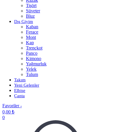
Kazak
Tişört
Süveter
Bluz
Dış Giyim
Kaban
Ferace
Mont
Kap
Trençkot
Panço
Kimono
Yağmurluk
Yelek
Tulum
Takım
Yeni Gelenler
Elbise
Çanta
Favoriler -
0,00
₺
0