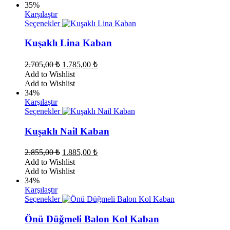
35%
Karşılaştır
Bu
Seçenekler
ürünün
birden
Kuşaklı Lina Kaban
fazla
varyasyonu
Orijinal
Şu
2.705,00
₺
1.785,00
₺
var.
fiyat:
andaki
Add to Wishlist
Seçenekler
fiyat:
2.705,00 ₺.
Add to Wishlist
ürün
1.785,00 ₺.
34%
sayfasından
Karşılaştır
seçilebilir
Bu
Seçenekler
ürünün
birden
Kuşaklı Nail Kaban
fazla
varyasyonu
Orijinal
Şu
2.855,00
₺
1.885,00
₺
var.
fiyat:
andaki
Add to Wishlist
Seçenekler
fiyat:
2.855,00 ₺.
Add to Wishlist
ürün
1.885,00 ₺.
34%
sayfasından
Karşılaştır
seçilebilir
Bu
Seçenekler
ürünün
birden
Önü Düğmeli Balon Kol Kaban
fazla