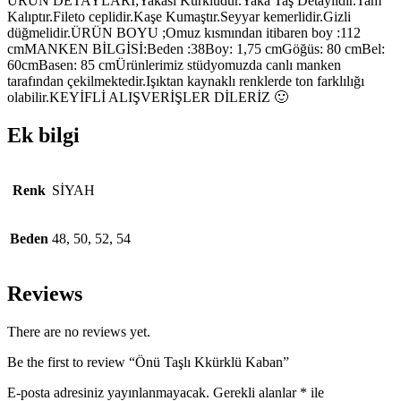
ÜRÜN DETAYLARI;Yakası Kürklüdür.Yaka Taş Detaylıdır.Tam
Kalıptır.Fileto ceplidir.Kaşe Kumaştır.Seyyar kemerlidir.Gizli
düğmelidir.ÜRÜN BOYU ;Omuz kısmından itibaren boy :112
cmMANKEN BİLGİSİ:Beden :38Boy: 1,75 cmGöğüs: 80 cmBel:
60cmBasen: 85 cmÜrünlerimiz stüdyomuzda canlı manken
tarafından çekilmektedir.Işıktan kaynaklı renklerde ton farklılığı
olabilir.KEYİFLİ ALIŞVERİŞLER DİLERİZ 🙂
Ek bilgi
Renk
SİYAH
Beden
48, 50, 52, 54
Reviews
There are no reviews yet.
Be the first to review “Önü Taşlı Kkürklü Kaban”
E-posta adresiniz yayınlanmayacak.
Gerekli alanlar
*
ile