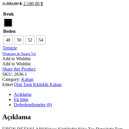
Orijinal
Şu
3.300,00
₺
2.180,00
₺
fiyat:
andaki
fiyat:
3.300,00 ₺.
Renk
2.180,00 ₺.
Beden
48
50
52
54
Temizle
Add to Wishlist
Add to Wishlist
Share this Product
SKU:
2636-1
Category:
Kaban
Etiket
Önü Taşlı Kkürklü Kaban
Açıklama
Ek bilgi
Değerlendirmeler (0)
Açıklama