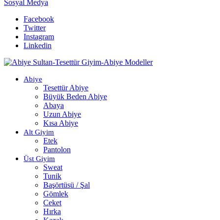
Sosyal Medya
Facebook
Twitter
Instagram
Linkedin
Abiye
Tesettür Abiye
Büyük Beden Abiye
Abaya
Uzun Abiye
Kısa Abiye
Alt Giyim
Etek
Pantolon
Üst Giyim
Sweat
Tunik
Başörtüsü / Şal
Gömlek
Ceket
Hırka