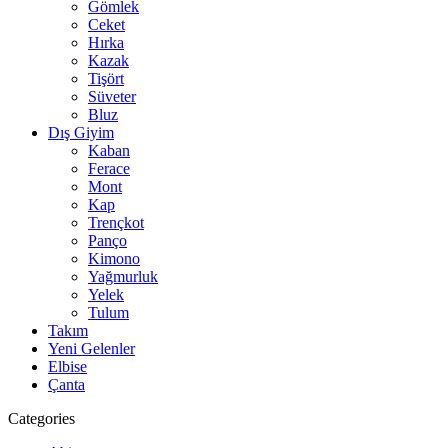
Gömlek
Ceket
Hırka
Kazak
Tişört
Süveter
Bluz
Dış Giyim
Kaban
Ferace
Mont
Kap
Trençkot
Panço
Kimono
Yağmurluk
Yelek
Tulum
Takım
Yeni Gelenler
Elbise
Çanta
Categories